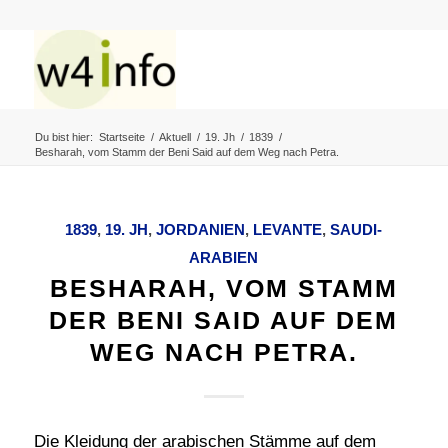
Du bist hier:
Startseite
/
Aktuell
/
19. Jh
/
1839
/
Besharah, vom Stamm der Beni Said auf dem Weg nach Petra.
1839
,
19. JH
,
JORDANIEN
,
LEVANTE
,
SAUDI-
ARABIEN
BESHARAH, VOM STAMM
DER BENI SAID AUF DEM
WEG NACH PETRA.
Die Kleidung der arabischen Stämme auf dem