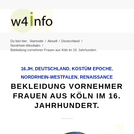
Du bist hier:
Startseite
/
Aktuell
/
Deutschland
/
Nordrhein-Westfalen
/
Bekleidung vornehmer Frauen aus Köln im 16. Jahrhundert.
16.JH
,
DEUTSCHLAND
,
KOSTÜM EPOCHE
,
NORDRHEIN-WESTFALEN
,
RENAISSANCE
BEKLEIDUNG VORNEHMER
FRAUEN AUS KÖLN IM 16.
JAHRHUNDERT.