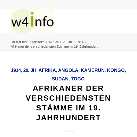
Du bist hier:
Startseite
/
Aktuell
/
20. Jh
/
1914
/
Afrikaner der verschiedensten Stämme im 19. Jahrhundert
1914
,
20. JH
,
AFRIKA
,
ANGOLA
,
KAMERUN
,
KONGO
,
SUDAN
,
TOGO
AFRIKANER DER
VERSCHIEDENSTEN
STÄMME IM 19.
JAHRHUNDERT