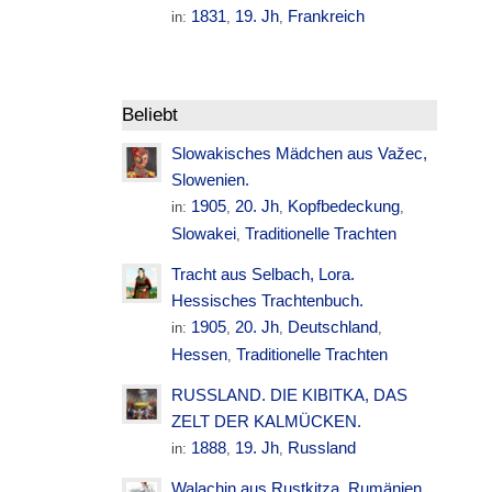
1831
19. Jh
Frankreich
in:
,
,
Beliebt
Slowakisches Mädchen aus Važec,
Slowenien.
1905
20. Jh
Kopfbedeckung
in:
,
,
,
Slowakei
Traditionelle Trachten
,
Tracht aus Selbach, Lora.
Hessisches Trachtenbuch.
1905
20. Jh
Deutschland
in:
,
,
,
Hessen
Traditionelle Trachten
,
RUSSLAND. DIE KIBITKA, DAS
ZELT DER KALMÜCKEN.
1888
19. Jh
Russland
in:
,
,
Walachin aus Rustkitza. Rumänien