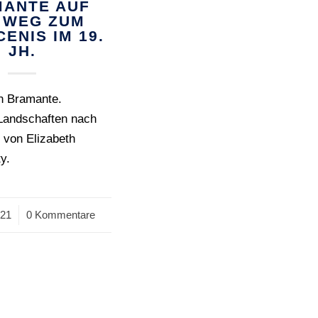
ANTE AUF
 WEG ZUM
ENIS IM 19.
JH.
n Bramante.
 Landschaften nach
 von Elizabeth
y.
021
0 Kommentare