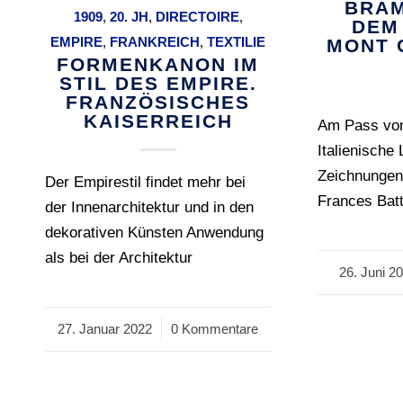
BRAM
1909
,
20. JH
,
DIRECTOIRE
,
DEM
EMPIRE
,
FRANKREICH
,
TEXTILIE
MONT C
FORMENKANON IM
STIL DES EMPIRE.
FRANZÖSISCHES
KAISERREICH
Am Pass vo
Italienische
Zeichnungen
Der Empirestil findet mehr bei
Frances Batt
der Innenarchitektur und in den
dekorativen Künsten Anwendung
als bei der Architektur
26. Juni 2
/
27. Januar 2022
/
0 Kommentare