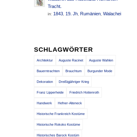
Tracht.
1843
19. Jh
Rumänien
Walachei
in:
,
,
,
SCHLAGWÖRTER
Architektur
Auguste Racinet
Auguste Wahlen
Bauerntrachten
Brauchtum
Burgunder Mode
Dekoration
Dreißigjähriger Krieg
Franz Lipperheide
Friedrich Hottenroth
Handwerk
Hefner-Alteneck
Historische Frankreich Kostüme
Historische Rokoko Kostüme
Historisches Barock Kostüm