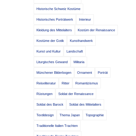
Historische Schweiz Kostüme
Historisches Porträtwerk
Interieur
Kleidung des Mittelalters
Kostüm der Renaissance
Kostüme der Gotik
Kunsthandwerk
Kunst und Kultur
Landschaft
Liturgisches Gewand
Militaria
Münchener Bilderbogen
Ornament
Porträt
Reiseliteratur
Ritter
Romantizismus
Rüstungen
Soldat der Renaissance
Soldat des Barock
Soldat des Mittelalters
Textildesign
Thema Japan
Topographie
Traditionelle Italien Trachten