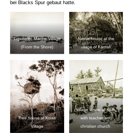
bei Blacks Spur gebaut hatte.
Tupuselei, Marine Village
Native house at the
(From the Shore)
vilage of Kamali
Village scene at Kalo,
Tree house at Koiari
with teacher and
Village
christian church.