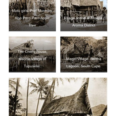
Motu girls, Port Moresby.
Also Paro-Paro Apple
Village scene at Moapa,
Tree
Aroma District
The Chiefs house,
Marine Village of
Magiri Village, Bertha
Tupuselei.
Lagoon, South Cape.