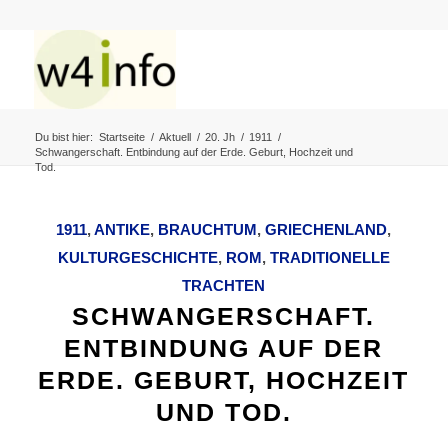
Du bist hier:
Startseite
/
Aktuell
/
20. Jh
/
1911
/
Schwangerschaft. Entbindung auf der Erde. Geburt, Hochzeit und
Tod.
1911
,
ANTIKE
,
BRAUCHTUM
,
GRIECHENLAND
,
KULTURGESCHICHTE
,
ROM
,
TRADITIONELLE
TRACHTEN
SCHWANGERSCHAFT.
ENTBINDUNG AUF DER
ERDE. GEBURT, HOCHZEIT
UND TOD.