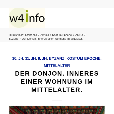
Du bist hier:
Startseite
/
Aktuell
/
Kostüm Epoche
/
Antike
/
Byzanz
/
Der Donjon. Inneres einer Wohnung im Mittelalter.
10. JH
,
11. JH
,
9. JH
,
BYZANZ
,
KOSTÜM EPOCHE
,
MITTELALTER
DER DONJON. INNERES
EINER WOHNUNG IM
MITTELALTER.