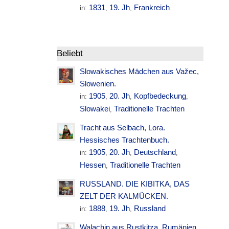
1831
19. Jh
Frankreich
in:
,
,
Beliebt
Slowakisches Mädchen aus Važec,
Slowenien.
1905
20. Jh
Kopfbedeckung
in:
,
,
,
Slowakei
Traditionelle Trachten
,
Tracht aus Selbach, Lora.
Hessisches Trachtenbuch.
1905
20. Jh
Deutschland
in:
,
,
,
Hessen
Traditionelle Trachten
,
RUSSLAND. DIE KIBITKA, DAS
ZELT DER KALMÜCKEN.
1888
19. Jh
Russland
in:
,
,
Walachin aus Rustkitza. Rumänien