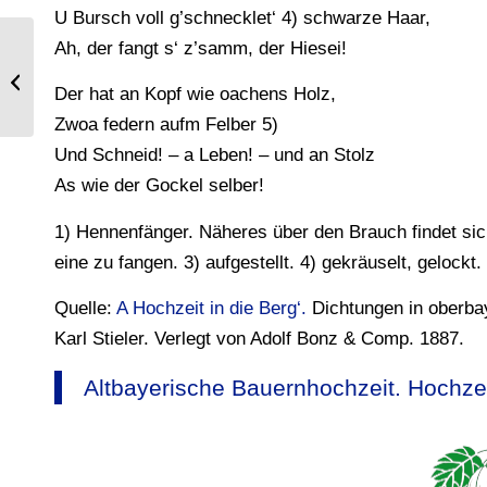
U Bursch voll g’schnecklet‘ 4) schwarze Haar,
Ah, der fangt s‘ z’samm, der Hiesei!
Beim Hochzeitladen. Oberbayerische
Bauernhochzeit
Der hat an Kopf wie oachens Holz,
Zwoa federn aufm Felber 5)
Und Schneid! – a Leben! – und an Stolz
As wie der Gockel selber!
1) Hennenfänger. Näheres über den Brauch findet sich
eine zu fangen. 3) aufgestellt. 4) gekräuselt, gelockt.
Quelle:
A Hochzeit in die Berg‘.
Dichtungen in oberba
Karl Stieler. Verlegt von Adolf Bonz & Comp. 1887.
Altbayerische Bauernhochzeit. Hochze