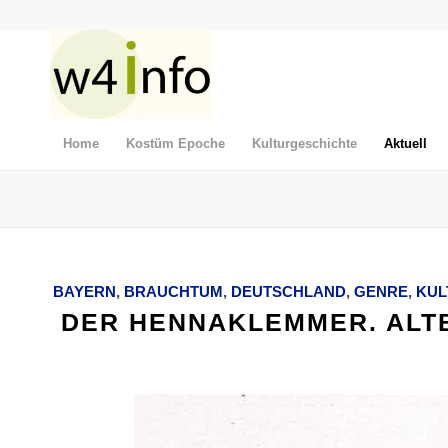
Home
Kostüm Epoche
Kulturgeschichte
Aktuell
BAYERN
,
BRAUCHTUM
,
DEUTSCHLAND
,
GENRE
,
KUL
DER HENNAKLEMMER. ALT