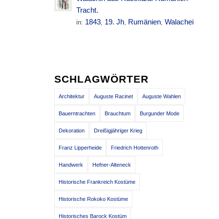
Tracht.
1843
19. Jh
Rumänien
Walachei
in:
,
,
,
SCHLAGWÖRTER
Architektur
Auguste Racinet
Auguste Wahlen
Bauerntrachten
Brauchtum
Burgunder Mode
Dekoration
Dreißigjähriger Krieg
Franz Lipperheide
Friedrich Hottenroth
Handwerk
Hefner-Alteneck
Historische Frankreich Kostüme
Historische Rokoko Kostüme
Historisches Barock Kostüm