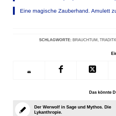
Eine magische Zauberhand. Amulett zu
SCHLAGWORTE:
BRAUCHTUM
,
TRADIT
Ei
Das könnte Di
Der Werwolf in Sage und Mythos. Die
Lykanthropie.