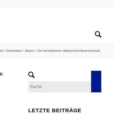
ell
/
Deutschland
/
Bayern
/
Der Hennaklemmer. Altbayerische Bauernhochzeit.
EN
.
LETZTE BEITRÄGE