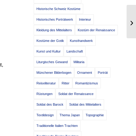
Historische Schweiz Kostüme
Fe
Historisches Porträtwerk
Interieur
Ka
Kleidung des Mittelalters
Kostüm der Renaissance
Kostüme der Gotik
Kunsthandwerk
Kunst und Kultur
Landschaft
Liturgisches Gewand
Militaria
t,
Münchener Bilderbogen
Ornament
Porträt
Reiseliteratur
Ritter
Romantizismus
Rüstungen
Soldat der Renaissance
Soldat des Barock
Soldat des Mittelalters
Textildesign
Thema Japan
Topographie
Traditionelle Italien Trachten