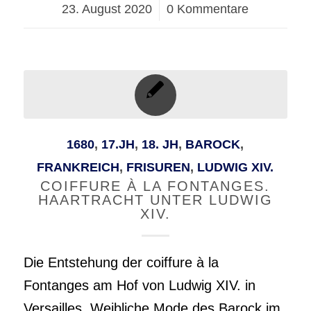
23. August 2020
/
0 Kommentare
1680
,
17.JH
,
18. JH
,
BAROCK
,
FRANKREICH
,
FRISUREN
,
LUDWIG XIV.
COIFFURE À LA FONTANGES.
HAARTRACHT UNTER LUDWIG
XIV.
Die Entstehung der coiffure à la
Fontanges am Hof von Ludwig XIV. in
Versailles. Weibliche Mode des Barock im