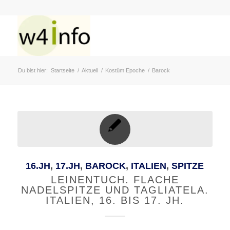
Du bist hier:
Startseite
/
Aktuell
/
Kostüm Epoche
/
Barock
16.JH
,
17.JH
,
BAROCK
,
ITALIEN
,
SPITZE
LEINENTUCH. FLACHE
NADELSPITZE UND TAGLIATELA.
ITALIEN, 16. BIS 17. JH.