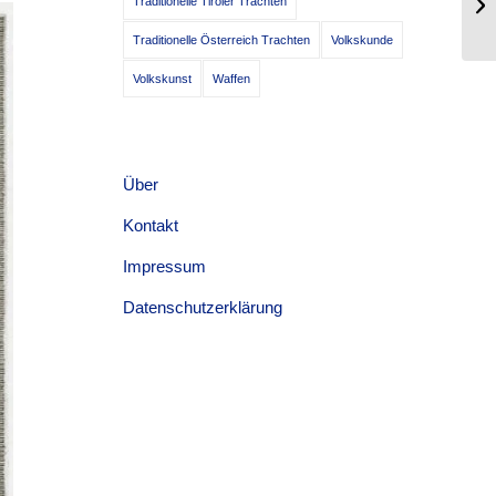
Traditionelle Tiroler Trachten
Ga
Traditionelle Österreich Trachten
Volkskunde
Volkskunst
Waffen
Über
Kontakt
Impressum
Datenschutzerklärung