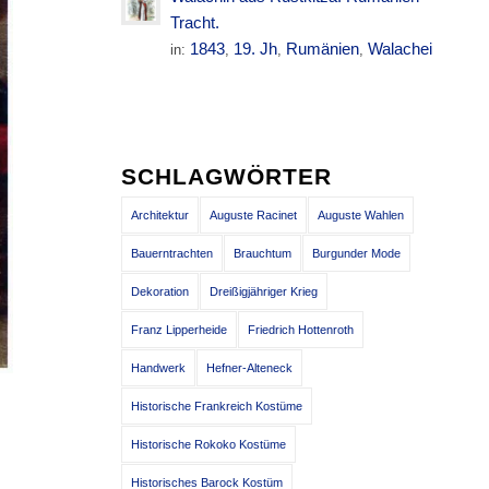
Tracht.
1843
19. Jh
Rumänien
Walachei
in:
,
,
,
SCHLAGWÖRTER
Architektur
Auguste Racinet
Auguste Wahlen
Bauerntrachten
Brauchtum
Burgunder Mode
Dekoration
Dreißigjähriger Krieg
Franz Lipperheide
Friedrich Hottenroth
Handwerk
Hefner-Alteneck
Historische Frankreich Kostüme
Historische Rokoko Kostüme
Historisches Barock Kostüm