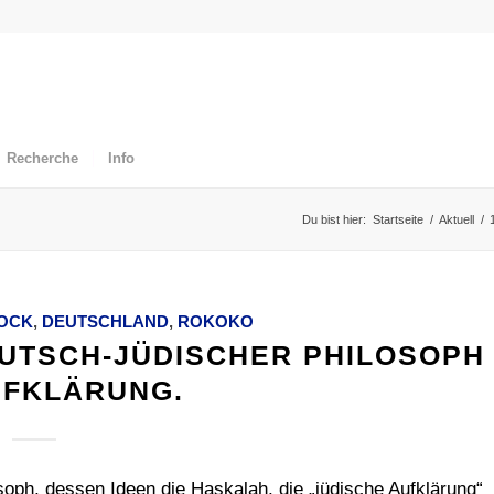
Recherche
Info
Du bist hier:
Startseite
/
Aktuell
/
OCK
,
DEUTSCHLAND
,
ROKOKO
UTSCH-JÜDISCHER PHILOSOPH
UFKLÄRUNG.
oph, dessen Ideen die Haskalah, die „jüdische Aufklärung“