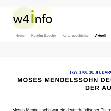
Home
Kostüm Epoche
Kulturgeschichte
Aktuell
1729
,
1786
,
18. JH
,
BAR
MOSES MENDELSSOHN DE
DER A
Moses Mendelssohn war ein deutsch-jüdischer Philos