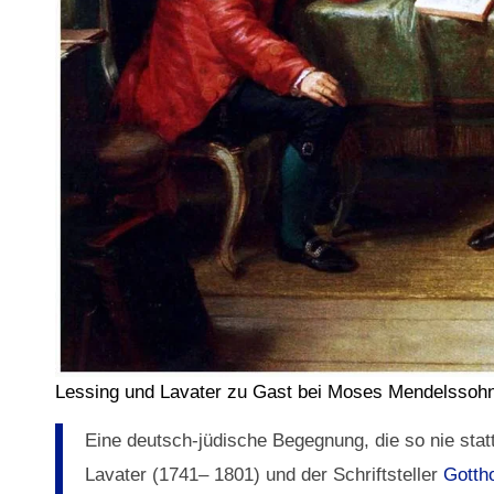
Lessing und Lavater zu Gast bei Moses Mendelssoh
Eine deutsch-jüdische Begegnung, die so nie sta
Lavater (1741– 1801) und der Schriftsteller
Gotth