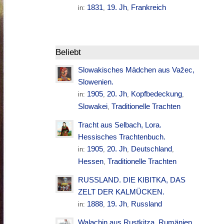
1831
19. Jh
Frankreich
in:
,
,
Beliebt
Slowakisches Mädchen aus Važec,
Slowenien.
1905
20. Jh
Kopfbedeckung
in:
,
,
,
Slowakei
Traditionelle Trachten
,
Tracht aus Selbach, Lora.
Hessisches Trachtenbuch.
1905
20. Jh
Deutschland
in:
,
,
,
Hessen
Traditionelle Trachten
,
RUSSLAND. DIE KIBITKA, DAS
ZELT DER KALMÜCKEN.
1888
19. Jh
Russland
in:
,
,
Walachin aus Rustkitza. Rumänien