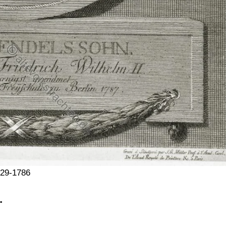
729-1786
.