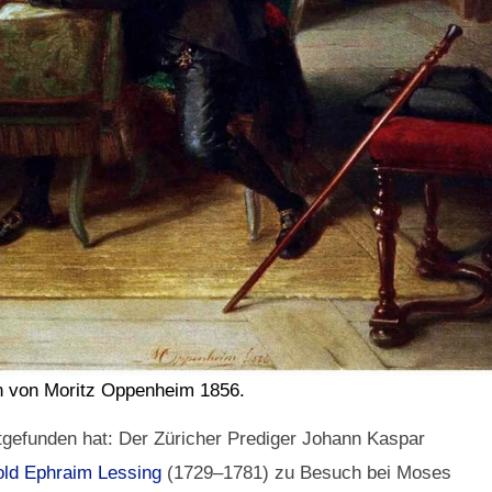
n von Moritz Oppenheim 1856.
ttgefunden hat: Der Züricher Prediger Johann Kaspar
old Ephraim Lessing
(1729–1781) zu Besuch bei Moses