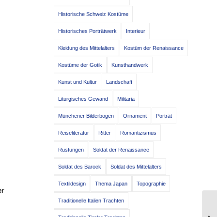
Historische Schweiz Kostüme
Historisches Porträtwerk
Interieur
Kleidung des Mittelalters
Kostüm der Renaissance
Kostüme der Gotik
Kunsthandwerk
Kunst und Kultur
Landschaft
Liturgisches Gewand
Militaria
Münchener Bilderbogen
Ornament
Porträt
Reiseliteratur
Ritter
Romantizismus
Rüstungen
Soldat der Renaissance
Soldat des Barock
Soldat des Mittelalters
Textildesign
Thema Japan
Topographie
er
Traditionelle Italien Trachten
Ha