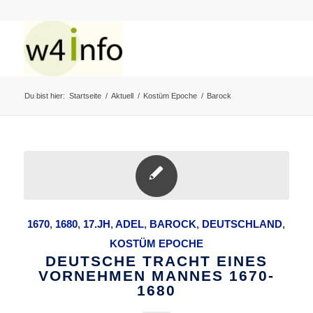
Du bist hier:
Startseite
/
Aktuell
/
Kostüm Epoche
/
Barock
1670
,
1680
,
17.JH
,
ADEL
,
BAROCK
,
DEUTSCHLAND
,
KOSTÜM EPOCHE
DEUTSCHE TRACHT EINES
VORNEHMEN MANNES 1670-
1680