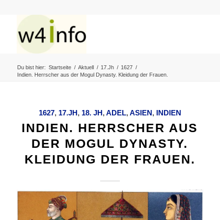
Du bist hier:
Startseite
/
Aktuell
/
17.Jh
/
1627
/
Indien. Herrscher aus der Mogul Dynasty. Kleidung der Frauen.
1627
,
17.JH
,
18. JH
,
ADEL
,
ASIEN
,
INDIEN
INDIEN. HERRSCHER AUS
DER MOGUL DYNASTY.
KLEIDUNG DER FRAUEN.