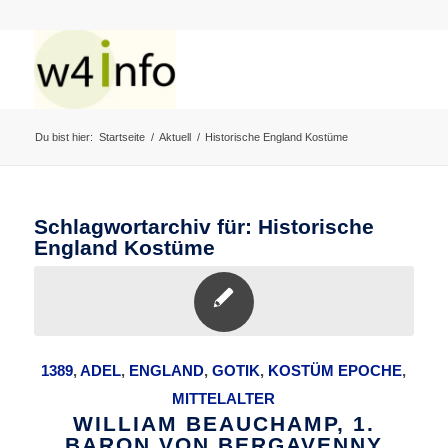
Du bist hier:
Startseite
/
Aktuell
/
Historische England Kostüme
Schlagwortarchiv für:
Historische
England Kostüme
1389
,
ADEL
,
ENGLAND
,
GOTIK
,
KOSTÜM EPOCHE
,
MITTELALTER
WILLIAM BEAUCHAMP, 1.
BARON VON BERGAVENNY