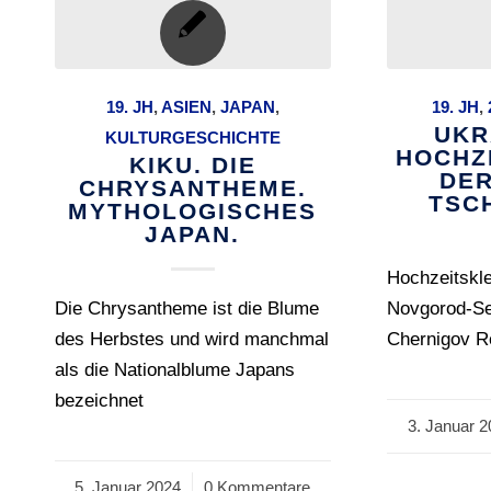
19. JH
,
ASIEN
,
JAPAN
,
19. JH
,
UKR
KULTURGESCHICHTE
HOCHZ
KIKU. DIE
DER
CHRYSANTHEME.
TSC
MYTHOLOGISCHES
JAPAN.
Hochzeitskl
Die Chrysantheme ist die Blume
Novgorod-Se
des Herbstes und wird manchmal
Chernigov R
als die Nationalblume Japans
bezeichnet
3. Januar 2
/
5. Januar 2024
/
0 Kommentare