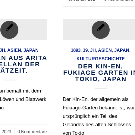
 JH
,
ASIEN
,
JAPAN
1893
,
19. JH
,
ASIEN
,
JAPAN
,
N AUS ARITA
KULTURGESCHICHTE
ELLAN DER
DER KIN-EN,
ÄTZEIT.
FUKIAGE GARTEN I
TOKIO, JAPAN
lan bemalt mit dem
 Löwen und Blattwerk
Der Kin-En, der allgemein als
au.
Fukiage-Garten bekannt ist, wa
ursprünglich ein Teil des
Geländes des alten Schlosses
 2023
0 Kommentare
von Tokio