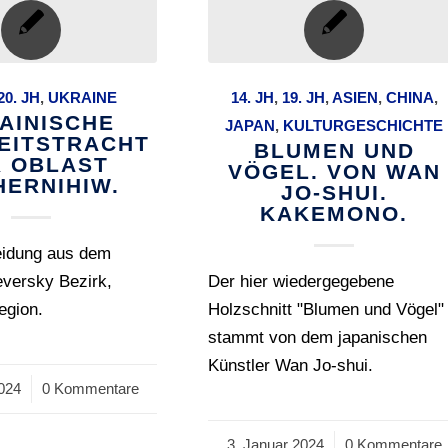
20. JH
,
UKRAINE
14. JH
,
19. JH
,
ASIEN
,
CHINA
,
AINISCHE
JAPAN
,
KULTURGESCHICHTE
EITSTRACHT
BLUMEN UND
 OBLAST
VÖGEL. VON WAN
HERNIHIW.
JO-SHUI.
KAKEMONO.
eidung aus dem
versky Bezirk,
Der hier wiedergegebene
egion.
Holzschnitt "Blumen und Vögel"
stammt von dem japanischen
Künstler Wan Jo-shui.
024
0 Kommentare
3. Januar 2024
/
0 Kommentare