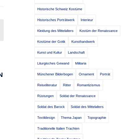
Historische Schweiz Kostüme
Historisches Porträtwerk
Interieur
Kleidung des Mittelalters
Kostüm der Renaissance
Kostüme der Gotik
Kunsthandwerk
Kunst und Kultur
Landschaft
Liturgisches Gewand
Militaria
N
Münchener Bilderbogen
Ornament
Porträt
Reiseliteratur
Ritter
Romantizismus
Rüstungen
Soldat der Renaissance
Soldat des Barock
Soldat des Mittelalters
r
Textildesign
Thema Japan
Topographie
Traditionelle Italien Trachten