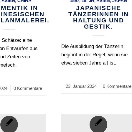
,
ASIEN
,
CHINA
1897
,
19. JH
,
ASIEN
,
JAPAN
MENTIK IN
JAPANISCHE
HINESISCHEN
TÄNZERINNEN IN
LANMALEREI.
HALTUNG UND
GESTIK.
 Schätze: eine
Die Ausbildung der Tänzerin
n Entwürfen aus
beginnt in der Regel, wenn sie
 und Zeiten von
etwa sieben Jahre alt ist.
lmetsch.
23. Januar 2024
/
0 Kommentare
2024
0 Kommentare