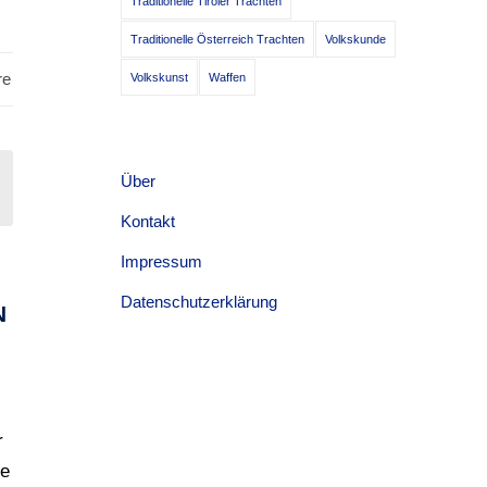
Traditionelle Tiroler Trachten
Traditionelle Österreich Trachten
Volkskunde
re
Volkskunst
Waffen
Über
Kontakt
Impressum
Datenschutzerklärung
N
r
ue