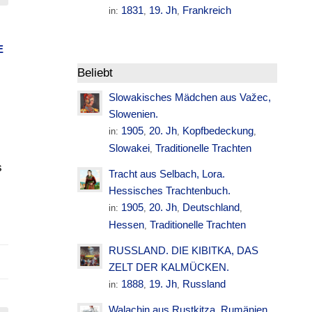
1831
19. Jh
Frankreich
in:
,
,
E
Beliebt
Slowakisches Mädchen aus Važec,
Slowenien.
1905
20. Jh
Kopfbedeckung
in:
,
,
,
Slowakei
Traditionelle Trachten
,
s
Tracht aus Selbach, Lora.
Hessisches Trachtenbuch.
1905
20. Jh
Deutschland
in:
,
,
,
Hessen
Traditionelle Trachten
,
RUSSLAND. DIE KIBITKA, DAS
ZELT DER KALMÜCKEN.
1888
19. Jh
Russland
in:
,
,
Walachin aus Rustkitza. Rumänien