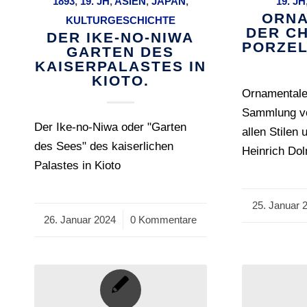
1893
,
19. JH
,
ASIEN
,
JAPAN
,
19. JH
ORNA
KULTURGESCHICHTE
DER C
DER IKE-NO-NIWA
PORZEL
GARTEN DES
KAISERPALASTES IN
KIOTO.
Ornamentale
Sammlung vo
Der Ike-no-Niwa oder "Garten
allen Stilen
des Sees" des kaiserlichen
Heinrich Do
Palastes in Kioto
25. Januar 
/
26. Januar 2024
/
0 Kommentare