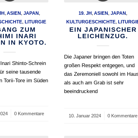
 JH
,
ASIEN
,
JAPAN
,
19. JH
,
ASIEN
,
JAPAN
,
SCHICHTE
,
LITURGIE
KULTURGESCHICHTE
,
LITURGI
GANG ZUM
EIN JAPANISCHER
IMI INARI
LEICHENZUG.
N IN KYOTO.
Die Japaner bringen den Toten
Inari Shinto-Schrein
großen Respekt entgegen, und
für seine tausende
das Zeremoniell sowohl im Hau
n Torii-Tore im Süden
als auch am Grab ist sehr
beeindruckend
2024
0 Kommentare
10. Januar 2024
/
0 Kommentare