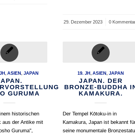
29. Dezember 2023
/
0 Kommenta
 JH
,
ASIEN
,
JAPAN
19. JH
,
ASIEN
,
JAPAN
JAPAN.
JAPAN. DER
ERVORSTELLUNG
BRONZE-BUDDHA I
O GURUMA
KAMAKURA.
inem historischen
Der Tempel Kōtoku-in in
 aus der Antike mit
Kamakura, Japan ist bekannt fü
Gosho Guruma",
seine monumentale Bronzestat