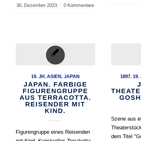
30. Dezember 2023
/
0 Kommentare
19. JH
,
ASIEN
,
JAPAN
1897
,
19.
JAPAN. FARBIGE
FIGURENGRUPPE
THEAT
AUS TERRACOTTA.
GOSH
REISENDER MIT
KIND.
Szene aus e
Theaterstück
Figurengruppe eines Reisenden
dem Titel "
mit Kind. Kunstvolles Terrakotta