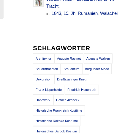
Tracht.
1843
19. Jh
Rumänien
Walachei
in:
,
,
,
SCHLAGWÖRTER
Architektur
Auguste Racinet
Auguste Wahlen
Bauerntrachten
Brauchtum
Burgunder Mode
Dekoration
Dreißigjähriger Krieg
Franz Lipperheide
Friedrich Hottenroth
Handwerk
Hefner-Alteneck
Historische Frankreich Kostüme
Historische Rokoko Kostüme
Historisches Barock Kostüm