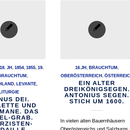
18. JH
,
1854
,
1855
,
19.
16.JH
,
BRAUCHTUM
,
BRAUCHTUM
,
OBERÖSTERREICH
,
ÖSTERREI
EIN ALTER
HLAND
,
LEVANTE
,
DREIKÖNIGSEGEN.
LITURGIE
ANTONIUS SEGEN.
NUS DEI.
STICH UM 1600.
ETTE UND
SMANE. DAS
EL-GRAB.
In vielen alten Bauernhäusern
RZISTEN-
DAILLE.
Oberösterreichs und Salzburgs