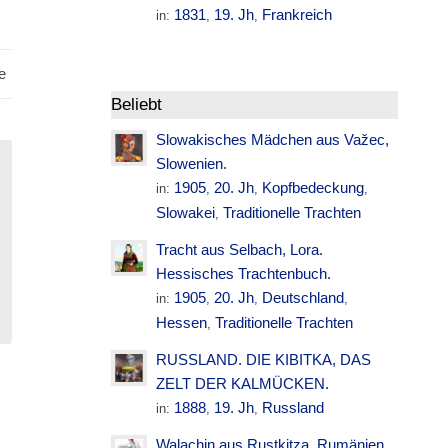
1831
19. Jh
Frankreich
in:
,
,
e
Beliebt
Slowakisches Mädchen aus Važec,
Slowenien.
1905
20. Jh
Kopfbedeckung
in:
,
,
,
Slowakei
Traditionelle Trachten
,
Tracht aus Selbach, Lora.
Hessisches Trachtenbuch.
1905
20. Jh
Deutschland
in:
,
,
,
Hessen
Traditionelle Trachten
,
RUSSLAND. DIE KIBITKA, DAS
ZELT DER KALMÜCKEN.
1888
19. Jh
Russland
in:
,
,
Walachin aus Rustkitza. Rumänien