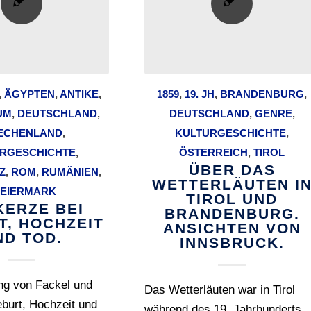
,
ÄGYPTEN
,
ANTIKE
,
1859
,
19. JH
,
BRANDENBURG
,
UM
,
DEUTSCHLAND
,
DEUTSCHLAND
,
GENRE
,
ECHENLAND
,
KULTURGESCHICHTE
,
RGESCHICHTE
,
ÖSTERREICH
,
TIROL
ÜBER DAS
Z
,
ROM
,
RUMÄNIEN
,
WETTERLÄUTEN I
TEIERMARK
TIROL UND
KERZE BEI
BRANDENBURG.
T, HOCHZEIT
ANSICHTEN VON
ND TOD.
INNSBRUCK.
ng von Fackel und
Das Wetterläuten war in Tirol
burt, Hochzeit und
während des 19. Jahrhunderts