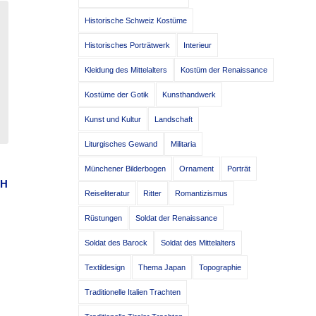
Historische Schweiz Kostüme
Historisches Porträtwerk
Interieur
Kleidung des Mittelalters
Kostüm der Renaissance
Kostüme der Gotik
Kunsthandwerk
Kunst und Kultur
Landschaft
Liturgisches Gewand
Militaria
Münchener Bilderbogen
Ornament
Porträt
CH
Reiseliteratur
Ritter
Romantizismus
Rüstungen
Soldat der Renaissance
Soldat des Barock
Soldat des Mittelalters
Textildesign
Thema Japan
Topographie
Traditionelle Italien Trachten