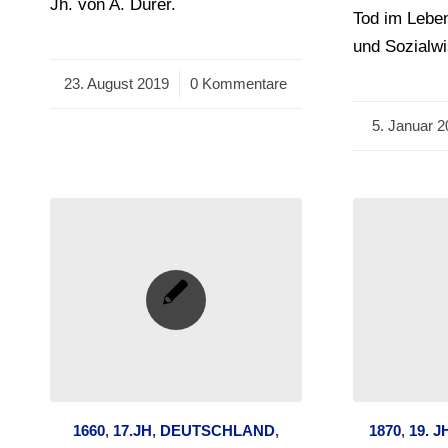
Jh. von A. Dürer.
Tod im Leben
und Sozialw
23. August 2019
/
0 Kommentare
5. Januar 2
/
1660
,
17.JH
,
DEUTSCHLAND
,
1870
,
19. J