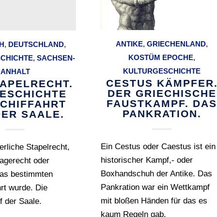
ANTIKE
,
GRIECHENLAND
,
JH
,
DEUTSCHLAND
,
KOSTÜM EPOCHE
,
CHICHTE
,
SACHSEN-
KULTURGESCHICHTE
ANHALT
CESTUS KÄMPFER
TAPELRECHT.
DER GRIECHISCHE
GESCHICHTE
FAUSTKAMPF. DA
SCHIFFAHRT
PANKRATION.
DER SAALE.
Ein Cestus oder Caestus ist ein
erliche Stapelrecht,
historischer Kampf,- oder
agerecht oder
Boxhandschuh der Antike. Das
das bestimmten
Pankration war ein Wettkampf
rt wurde. Die
mit bloßen Händen für das es
f der Saale.
kaum Regeln gab.