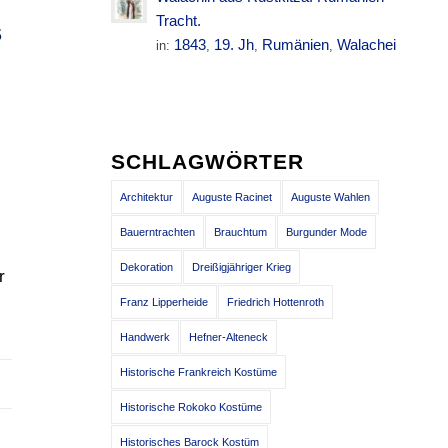
Tracht.
S
1843
19. Jh
Rumänien
Walachei
in:
,
,
,
.
SCHLAGWÖRTER
Architektur
Auguste Racinet
Auguste Wahlen
Bauerntrachten
Brauchtum
Burgunder Mode
Dekoration
Dreißigjähriger Krieg
r
Franz Lipperheide
Friedrich Hottenroth
Handwerk
Hefner-Alteneck
Historische Frankreich Kostüme
Historische Rokoko Kostüme
Historisches Barock Kostüm