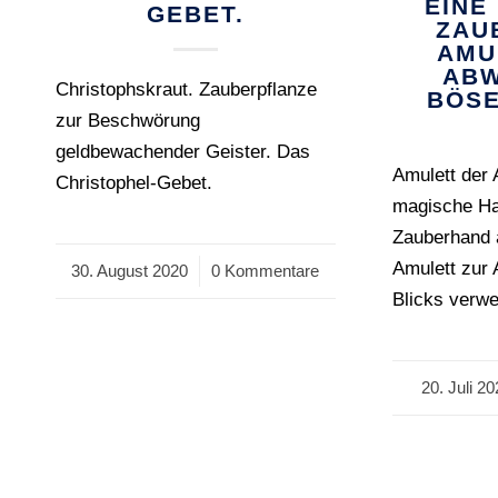
EINE
GEBET.
ZAU
AMU
ABW
Christophskraut. Zauberpflanze
BÖSE
zur Beschwörung
geldbewachender Geister. Das
Amulett der 
Christophel-Gebet.
magische H
Zauberhand a
Amulett zur
30. August 2020
/
0 Kommentare
Blicks verw
20. Juli 2
/