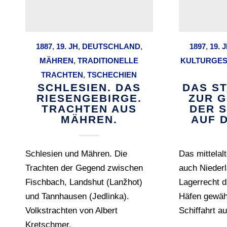
1887
,
19. JH
,
DEUTSCHLAND
,
1897
,
19. 
MÄHREN
,
TRADITIONELLE
KULTURGES
TRACHTEN
,
TSCHECHIEN
SCHLESIEN. DAS
DAS S
RIESENGEBIRGE.
ZUR 
TRACHTEN AUS
DER 
MÄHREN.
AUF 
Schlesien und Mähren. Die
Das mittelalt
Trachten der Gegend zwischen
auch Niederl
Fischbach, Landshut (Lanžhot)
Lagerrecht 
und Tannhausen (Jedlinka).
Häfen gewäh
Volkstrachten von Albert
Schiffahrt au
Kretschmer.