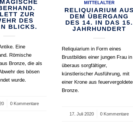
 MAGISCHE
MITTELALTER
BERHAND.
RELIQUIARIUM AU
LETT ZUR
DEM ÜBERGANG
EHR DES
DES 14. IN DAS 15
N BLICKS.
JAHRHUNDERT
Antike. Eine
Reliquiarium in Form eines
and. Römische
Brustbildes einer jungen Frau in
us Bronze, die als
überaus sorgfältiger,
 Abwehr des bösen
künstlerischer Ausführung, mit
endet wurde.
einer Krone aus feuervergoldete
Bronze.
020
0 Kommentare
17. Juli 2020
/
0 Kommentare