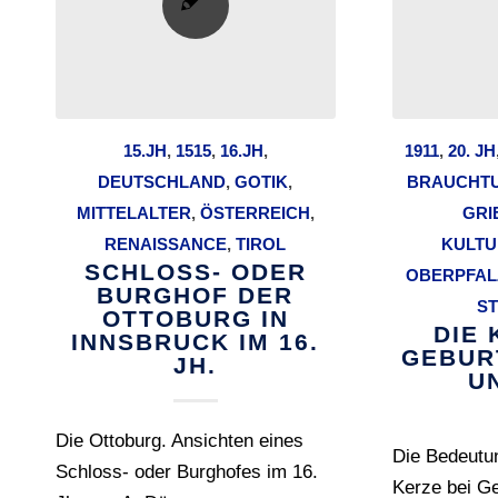
15.JH
,
1515
,
16.JH
,
1911
,
20. JH
DEUTSCHLAND
,
GOTIK
,
BRAUCHT
MITTELALTER
,
ÖSTERREICH
,
GRI
RENAISSANCE
,
TIROL
KULTU
SCHLOSS- ODER
OBERPFAL
BURGHOF DER
S
OTTOBURG IN
DIE 
INNSBRUCK IM 16.
GEBUR
JH.
U
Die Ottoburg. Ansichten eines
Die Bedeutu
Schloss- oder Burghofes im 16.
Kerze bei Ge