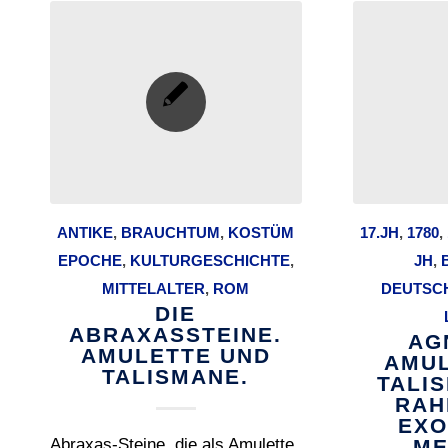
ANTIKE
,
BRAUCHTUM
,
KOSTÜM
17.JH
,
1780
,
EPOCHE
,
KULTURGESCHICHTE
,
JH
,
MITTELALTER
,
ROM
DEUTSC
DIE
ABRAXASSTEINE.
AG
AMULETTE UND
AMUL
TALISMANE.
TALI
RAH
EXO
Abraxas-Steine, die als Amulette
ME