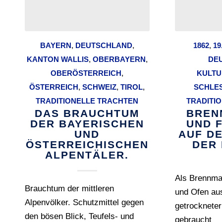
BAYERN
,
DEUTSCHLAND
,
1862
,
19
KANTON WALLIS
,
OBERBAYERN
,
DE
OBERÖSTERREICH
,
KULTU
ÖSTERREICH
,
SCHWEIZ
,
TIROL
,
SCHLE
TRADITIONELLE TRACHTEN
TRADITI
DAS BRAUCHTUM
BREN
DER BAYERISCHEN
UND 
UND
AUF D
ÖSTERREICHISCHEN
DER
ALPENTÄLER.
Als Brennmat
Brauchtum der mittleren
und Ofen aus
Alpenvölker. Schutzmittel gegen
getrocknete
den bösen Blick, Teufels- und
gebraucht