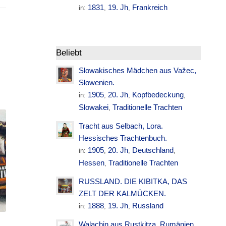
1831
19. Jh
Frankreich
in:
,
,
Beliebt
Slowakisches Mädchen aus Važec,
Slowenien.
1905
20. Jh
Kopfbedeckung
in:
,
,
,
Slowakei
Traditionelle Trachten
,
Tracht aus Selbach, Lora.
Hessisches Trachtenbuch.
1905
20. Jh
Deutschland
in:
,
,
,
Hessen
Traditionelle Trachten
,
RUSSLAND. DIE KIBITKA, DAS
ZELT DER KALMÜCKEN.
1888
19. Jh
Russland
in:
,
,
Walachin aus Rustkitza. Rumänien