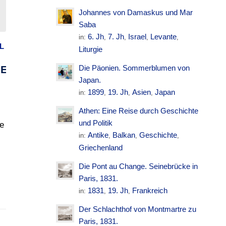
Johannes von Damaskus und Mar
Saba
6. Jh
7. Jh
Israel
Levante
in:
,
,
,
,
L
Liturgie
HE
Die Päonien. Sommerblumen von
Japan.
1899
19. Jh
Asien
Japan
in:
,
,
,
Athen: Eine Reise durch Geschichte
und Politik
ie
Antike
Balkan
Geschichte
in:
,
,
,
Griechenland
Die Pont au Change. Seinebrücke in
Paris, 1831.
1831
19. Jh
Frankreich
in:
,
,
Der Schlachthof von Montmartre zu
Paris, 1831.