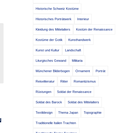
Historische Schweiz Kostüme
Historisches Porträtwerk
Interieur
Kleidung des Mittelalters
Kostüm der Renaissance
Kostüme der Gotik
Kunsthandwerk
Kunst und Kultur
Landschaft
Liturgisches Gewand
Militaria
Münchener Bilderbogen
Ornament
Porträt
Reiseliteratur
Ritter
Romantizismus
Rüstungen
Soldat der Renaissance
Soldat des Barock
Soldat des Mittelalters
Textildesign
Thema Japan
Topographie
N
Traditionelle Italien Trachten