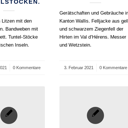
LSTÖCKEN.
Gerätschaften und Gebräuche 
 Litzen mit den
Kanton Wallis. Felljacke aus gel
en. Bandweben mit
und schwarzem Ziegenfell der
tt. Tuntel-Stöcke
Hirten im Val d’Hérens. Messer
sischen Inseln.
und Wetzstein.
2021
0 Kommentare
3. Februar 2021
/
0 Kommentare