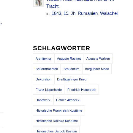
Tracht.
1843
19. Jh
Rumänien
Walachei
in:
,
,
,
Ä
.
SCHLAGWÖRTER
Architektur
Auguste Racinet
Auguste Wahlen
Bauerntrachten
Brauchtum
Burgunder Mode
Dekoration
Dreißigjähriger Krieg
Franz Lipperheide
Friedrich Hottenroth
Handwerk
Hefner-Alteneck
Historische Frankreich Kostüme
Historische Rokoko Kostüme
Historisches Barock Kostüm