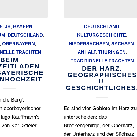
9. JH
,
BAYERN
,
DEUTSCHLAND
,
UM
,
DEUTSCHLAND
,
KULTURGESCHICHTE
,
,
OBERBAYERN
,
NIEDERSACHSEN
,
SACHSEN-
ONELLE TRACHTEN
ANHALT
,
THÜRINGEN
,
BEIM
TRADITIONELLE TRACHTEN
ZEITLADEN.
DER HARZ.
AYERISCHE
GEOGRAPHISCHES
NHOCHZEIT
U.
GESCHICHTLICHES
 die Berg'.
n oberbayerischer
Es sind vier Gebiete im Harz zu
Hugo Kauffmann's
unterscheiden: das
von Karl Stieler.
Brockengebirge, der Oberharz,
der Unterharz und der Südharz.