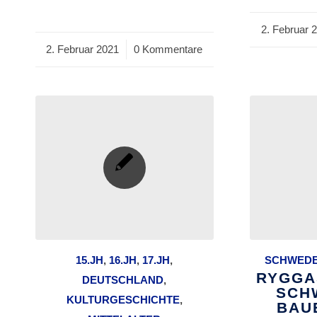
2. Februar 
/
2. Februar 2021
/
0 Kommentare
15.JH
,
16.JH
,
17.JH
,
SCHWED
RYGGA
DEUTSCHLAND
,
SCH
KULTURGESCHICHTE
,
BAU