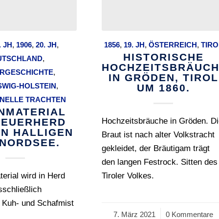
. JH
,
1906
,
20. JH
,
1856
,
19. JH
,
ÖSTERREICH
,
TIRO
HISTORISCHE
UTSCHLAND
,
HOCHZEITSBRÄUC
RGESCHICHTE
,
IN GRÖDEN, TIROL
SWIG-HOLSTEIN
,
UM 1860.
ONELLE TRACHTEN
NMATERIAL
FEUERHERD
Hochzeitsbräuche in Gröden. D
EN HALLIGEN
Braut ist nach alter Volkstracht
 NORDSEE.
gekleidet, der Bräutigam trägt
den langen Festrock. Sitten des
erial wird in Herd
Tiroler Volkes.
schließlich
r Kuh- und Schafmist
7. März 2021
/
0 Kommentare