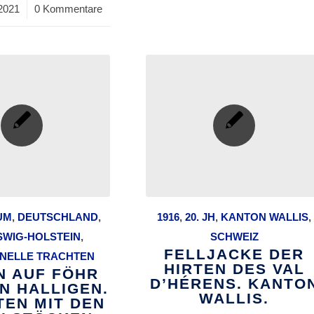
2021
0 Kommentare
UM
,
DEUTSCHLAND
,
1916
,
20. JH
,
KANTON WALLIS
,
SWIG-HOLSTEIN
,
SCHWEIZ
FELLJACKE DER
ONELLE TRACHTEN
HIRTEN DES VAL
 AUF FÖHR
D’HÉRENS. KANTO
N HALLIGEN.
WALLIS.
TEN MIT DEN