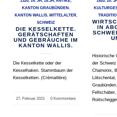
1320
,
14. JH
,
15.JH
,
ANTIKE
,
1920
,
20. J
KANTON GRAUBÜNDEN
,
KULTURGE
KANTON WALLIS
,
MITTELALTER
,
TRADITI
WIRTS
SCHWEIZ
IN A
DIE KESSELKETTE.
SCHWEI
GERÄTSCHAFTEN
U
UND GEBRÄUCHE IM
KANTON WALLIS.
Historische 
Die Kesselkette oder der
der Schweiz
Kesselhaken. Stammbaum der
Chamonix, B
Kesselketten. (Crémaillère)
Lötschental,
Graubünden.
Fellschaber
27. Februar 2021
/
0 Kommentare
Roitschegge