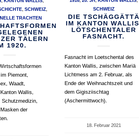
1916
,
20. JH
,
KANTON WALLIS
,
H
,
KANTON WALLIS
,
SCHWEIZ
SCHICHTE
,
SCHWEIZ
,
DIE TSCHÄGGÄTT
ONELLE TRACHTEN
IM KANTON WALLIS
CHAFTSFORMEN
LÖTSCHENTALER
BGELEGENEN
FASNACHT.
ZER TÄLERN
M 1920.
Fasnacht im Loetschental des
Kanton Wallis, zwischen Mariä
Wirtschaftsformen
Lichtmess am 2. Februar, als
 im Piemont,
Ende der Weihnachtszeit und
ex, Waadt,
dem Gigisziischtag
 Kanton Wallis,
(Aschermittwoch).
 Schutzmedizin,
, Masken der
ten.
18. Februar 2021