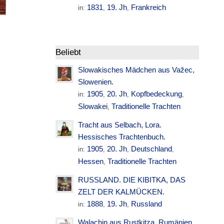
1831
19. Jh
Frankreich
in:
,
,
Beliebt
Slowakisches Mädchen aus Važec,
Slowenien.
1905
20. Jh
Kopfbedeckung
in:
,
,
,
Slowakei
Traditionelle Trachten
,
Tracht aus Selbach, Lora.
Hessisches Trachtenbuch.
1905
20. Jh
Deutschland
in:
,
,
,
Hessen
Traditionelle Trachten
,
RUSSLAND. DIE KIBITKA, DAS
ZELT DER KALMÜCKEN.
1888
19. Jh
Russland
in:
,
,
Walachin aus Rustkitza. Rumänien