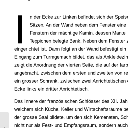
I
n der Ecke zur Linken befindet sich der Spei
Sitzen. An der Wand neben dem Fenster eine
Fenstern der mächtige Kamin, dessen Mantel m
Teppichen belegte Bank. Neben dem Fenster zu
eingerichtet ist. Dann folgt an der Wand befestigt e
Eingang zum Turmgemach bildet, das als Ankleidezim
zeigt die Anordnung der vierten Seite, die auf der far
angebracht, zwischen dem ersten und zweiten von re
ein grosser Schrank, zwischen zwei Anrichtetischen 
Ecke links ein dritter Anrichtetisch.
Das Innere der französischen Schlösser des XII. Ja
welchem sich Küche, Keller und Wirtschaftsräume b
der grosse Saal bildete, um den sich Kemenaten, Sch
nicht nur als Fest- und Empfangsraum, sondern auch 
Tabriz. Die Blaue Moschee.