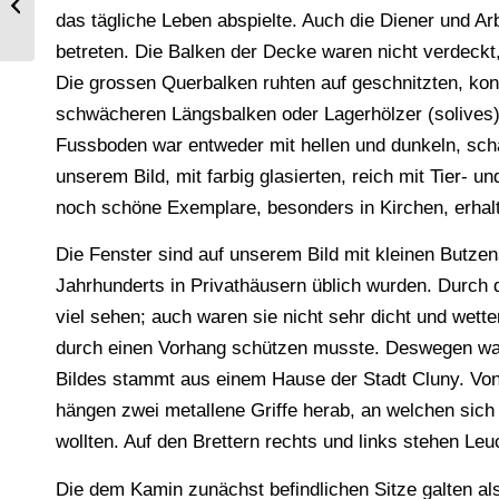
Denkmäler persischer Baukunst.
das tägliche Leben abspielte. Auch die Diener und Arb
betreten. Die Balken der Decke waren nicht verdeckt
Die grossen Querbalken ruhten auf geschnitzten, kon
schwächeren Längsbalken oder Lagerhölzer (solives
Fussboden war entweder mit hellen und dunkeln, sch
unserem Bild, mit farbig glasierten, reich mit Tier- 
noch schöne Exemplare, besonders in Kirchen, erhalt
Die Fenster sind auf unserem Bild mit kleinen Butzen
Jahrhunderts in Privathäusern üblich wurden. Durch 
viel sehen; auch waren sie nicht sehr dicht und wett
durch einen Vorhang schützen musste. Deswegen war
Bildes stammt aus einem Hause der Stadt Cluny. Von
hängen zwei metallene Griffe herab, an welchen sich 
wollten. Auf den Brettern rechts und links stehen Leu
Die dem Kamin zunächst befindlichen Sitze galten al