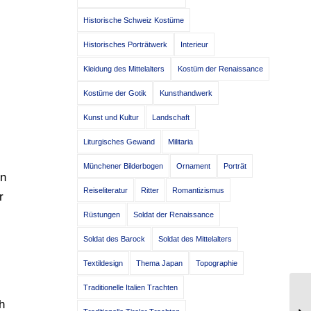
Historische Schweiz Kostüme
Historisches Porträtwerk
Interieur
Kleidung des Mittelalters
Kostüm der Renaissance
Kostüme der Gotik
Kunsthandwerk
Kunst und Kultur
Landschaft
Liturgisches Gewand
Militaria
Münchener Bilderbogen
Ornament
Porträt
en
Reiseliteratur
Ritter
Romantizismus
r
Rüstungen
Soldat der Renaissance
Soldat des Barock
Soldat des Mittelalters
Textildesign
Thema Japan
Topographie
Traditionelle Italien Trachten
h
It