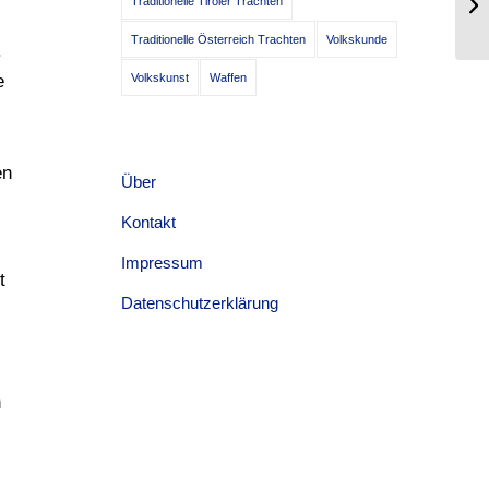
Traditionelle Tiroler Trachten
vo
Traditionelle Österreich Trachten
Volkskunde
.
e
Volkskunst
Waffen
en
Über
Kontakt
Impressum
t
Datenschutzerklärung
n