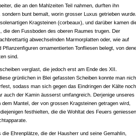
eiter, die an den Mahlzeiten Teil nahmen, durften ihn
, sondern bunt bemalt, worin grosser Luxus getrieben wurde
solenartigen Kragsteinen (corbeaux), und darüber kamen di
), die den Fussboden des oberen Raumes trugen. Der
achbrettartig abwechselnden Marmorplatten oder, wie auf
und Pflanzenfiguren ornamentierten Tonfliesen belegt, von den
en sind.
scheiben verglast, die jedoch erst am Ende des XII.
diese grünlichen in Blei gefassten Scheiben konnte man nich
erfest, sodass man sich gegen das Eindringen der Kälte noch
 auch der Kamin äusserst umfangreich. Derjenige unseres
 dem Mantel, der von grossen Kragsteinen getragen wird,
diejenigen festhielten, die die Wohltat des Feuers geniesse
chtapparate.
s die Ehrenplätze, die der Hausherr und seine Gemahlin,