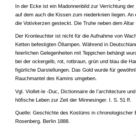
In der Ecke ist ein Madonnenbild zur Verrichtung der
auf dem auch die Kissen zum niederknien liegen. A
die Votivkerzen gesteckt. Die Truhe neben dem Altar
Der Kronleuchter ist nicht für die Aufnahme von Wac
Ketten befestigten Öllampen. Während in Deutschland
feierlichen Gelegenheiten mit Teppichen behängt wurd
bei der ockergelb, rot, rotbraun, grün und blau die H
figürliche Darstellungen. Das Gold wurde für gewöhnl
Rauchmantel des Kamins umgeben.
Vgl. Viollet-le -Duc, Dictionnaire de l’architecture u
höfische Leben zur Zeit der Minnesinger. I. S. 51 ff.
Quelle: Geschichte des Kostüms in chronologischer E
Rosenberg. Berlin 1888.