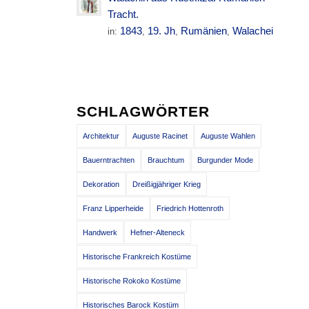
Tracht.
1843
19. Jh
Rumänien
Walachei
in:
,
,
,
SCHLAGWÖRTER
Architektur
Auguste Racinet
Auguste Wahlen
Bauerntrachten
Brauchtum
Burgunder Mode
Dekoration
Dreißigjähriger Krieg
Franz Lipperheide
Friedrich Hottenroth
Handwerk
Hefner-Alteneck
Historische Frankreich Kostüme
Historische Rokoko Kostüme
Historisches Barock Kostüm