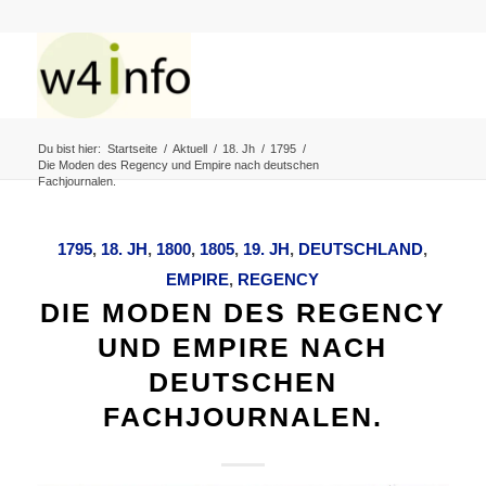
Du bist hier:
Startseite
/
Aktuell
/
18. Jh
/
1795
/
Die Moden des Regency und Empire nach deutschen
Fachjournalen.
1795
,
18. JH
,
1800
,
1805
,
19. JH
,
DEUTSCHLAND
,
EMPIRE
,
REGENCY
DIE MODEN DES REGENCY
UND EMPIRE NACH
DEUTSCHEN
FACHJOURNALEN.