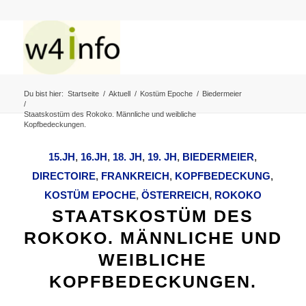
Du bist hier:
Startseite
/
Aktuell
/
Kostüm Epoche
/
Biedermeier
/
Staatskostüm des Rokoko. Männliche und weibliche
Kopfbedeckungen.
15.JH
,
16.JH
,
18. JH
,
19. JH
,
BIEDERMEIER
,
DIRECTOIRE
,
FRANKREICH
,
KOPFBEDECKUNG
,
KOSTÜM EPOCHE
,
ÖSTERREICH
,
ROKOKO
STAATSKOSTÜM DES
ROKOKO. MÄNNLICHE UND
WEIBLICHE
KOPFBEDECKUNGEN.