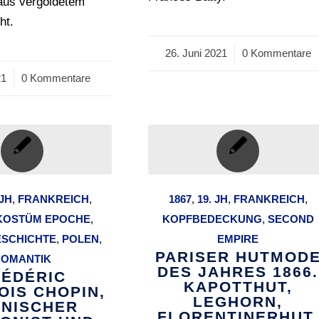
 aus vergoldetem
ht.
26. Juni 2021
/
0 Kommentare
21
0 Kommentare
 JH
,
FRANKREICH
,
1867
,
19. JH
,
FRANKREICH
,
KOSTÜM EPOCHE
,
KOPFBEDECKUNG
,
SECOND
SCHICHTE
,
POLEN
,
EMPIRE
PARISER HUTMOD
ROMANTIK
DES JAHRES 1866.
RÉDÉRIC
KAPOTTHUT,
OIS CHOPIN,
LEGHORN,
NISCHER
FLORENTINERHUT.