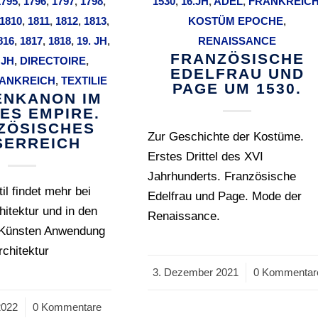
1795
,
1796
,
1797
,
1798
,
1530
,
16.JH
,
ADEL
,
FRANKREIC
1810
,
1811
,
1812
,
1813
,
KOSTÜM EPOCHE
,
816
,
1817
,
1818
,
19. JH
,
RENAISSANCE
FRANZÖSISCHE
 JH
,
DIRECTOIRE
,
EDELFRAU UND
ANKREICH
,
TEXTILIE
PAGE UM 1530.
NKANON IM
DES EMPIRE.
ZÖSISCHES
Zur Geschichte der Kostüme.
SERREICH
Erstes Drittel des XVI
Jahrhunderts. Französische
il findet mehr bei
Edelfrau und Page. Mode der
hitektur und in den
Renaissance.
 Künsten Anwendung
rchitektur
3. Dezember 2021
/
0 Kommentar
2022
0 Kommentare