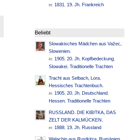
1831
19. Jh
Frankreich
in:
,
,
Beliebt
Slowakisches Mädchen aus Važec,
Slowenien.
1905
20. Jh
Kopfbedeckung
in:
,
,
,
Slowakei
Traditionelle Trachten
,
Tracht aus Selbach, Lora.
.
Hessisches Trachtenbuch.
1905
20. Jh
Deutschland
in:
,
,
,
Hessen
Traditionelle Trachten
,
RUSSLAND. DIE KIBITKA, DAS
ZELT DER KALMÜCKEN.
1888
19. Jh
Russland
in:
,
,
Walachin aus Rustkitza. Rumänien