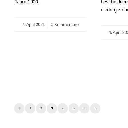
Jahre 1900.
bescheidenen
niedergeschr
7. April 2021
/
0 Kommentare
4. April 20
/
‹
1
2
3
4
5
›
»