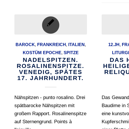
BAROCK
,
FRANKREICH
,
ITALIEN
,
12.JH
,
FR
KOSTÜM EPOCHE
,
SPITZE
LITURG
NADELSPITZEN.
DAS 
ROSALINENSPITZE.
HEILIG
VENEDIG, SPÄTES
RELIQU
17. JAHRHUNDERT.
Nähspitzen - punto rosalino. Drei
Das Gewand 
spätbarocke Nähspitzen mit
Baudime in S
großem Rapport. Rosalinenspitze
eine kunstvo
auf Sternengrund. Points à
Kupferschmi