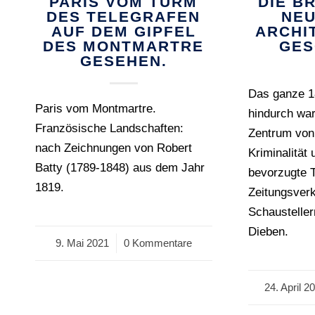
PARIS VOM TURM
DIE B
DES TELEGRAFEN
NEU
AUF DEM GIPFEL
ARCHI
DES MONTMARTRE
GES
GESEHEN.
Das ganze 1
Paris vom Montmartre.
hindurch wa
Französische Landschaften:
Zentrum von 
nach Zeichnungen von Robert
Kriminalität
Batty (1789-1848) aus dem Jahr
bevorzugte T
1819.
Zeitungsverk
Schausteller
Dieben.
9. Mai 2021
/
0 Kommentare
24. April 2
/