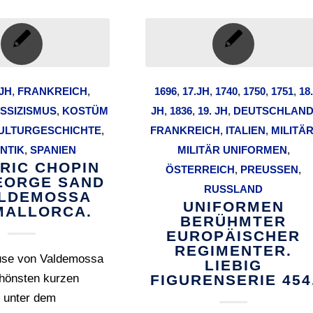
 JH
,
FRANKREICH
,
1696
,
17.JH
,
1740
,
1750
,
1751
,
18.
SSIZISMUS
,
KOSTÜM
JH
,
1836
,
19. JH
,
DEUTSCHLAN
ULTURGESCHICHTE
,
FRANKREICH
,
ITALIEN
,
MILITÄ
NTIK
,
SPANIEN
MILITÄR UNIFORMEN
,
RIC CHOPIN
ÖSTERREICH
,
PREUSSEN
,
EORGE SAND
RUSSLAND
ALDEMOSSA
UNIFORMEN
MALLORCA.
BERÜHMTER
EUROPÄISCHER
REGIMENTER.
ause von Valdemossa
LIEBIG
chönsten kurzen
FIGURENSERIE 454
 unter dem