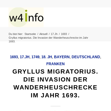
Du bist hier:
Startseite
/
Aktuell
/
17.Jh
/
1693
/
Gryllus migratorius. Die Invasion der Wanderheuschrecke im Jahr
1693.
1693
,
17.JH
,
1749
,
18. JH
,
BAYERN
,
DEUTSCHLAND
,
FRANKEN
GRYLLUS MIGRATORIUS.
DIE INVASION DER
WANDERHEUSCHRECKE
IM JAHR 1693.